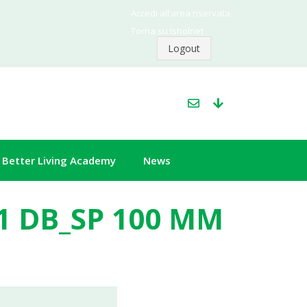
Accedi all’area riservata
Torna su Isholnet
Logout
Better Living Academy
News
1 DB_SP 100 MM