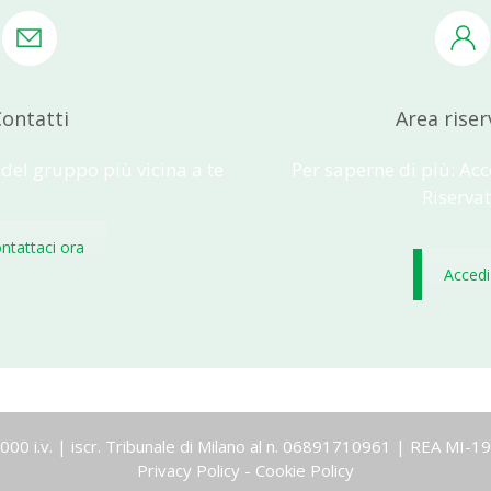
ontatti
Area riser
 del gruppo più vicina a te
Per saperne di più: Acc
Riserva
ntattaci ora
Accedi
0.000 i.v. | iscr. Tribunale di Milano al n. 06891710961 | REA MI
Privacy Policy
-
Cookie Policy