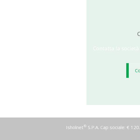
C
Contatta la società
Co
©
Isholnet
S.P.A. Cap sociale: € 12