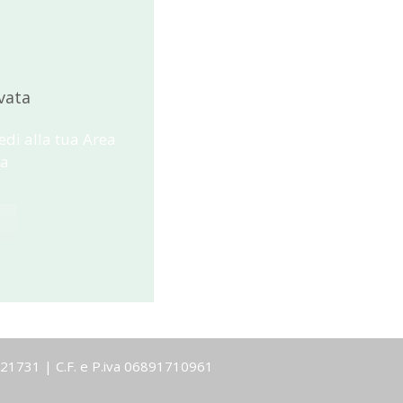
vata
edi alla tua Area
ta
-1921731 | C.F. e P.iva 06891710961