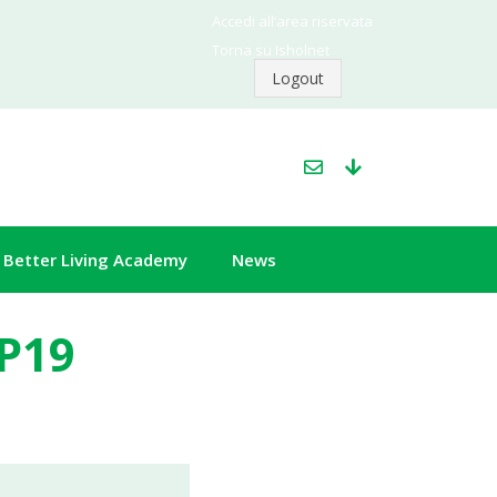
Accedi all’area riservata
Torna su Isholnet
Logout
Better Living Academy
News
P19