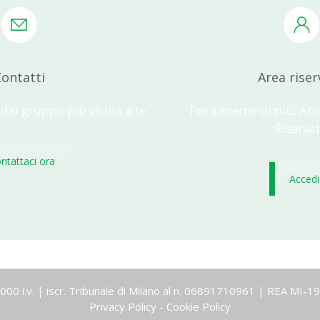
ontatti
Area riser
 del gruppo più vicina a te
Per saperne di più: Acc
Riserva
ntattaci ora
Accedi
0.000 i.v. | iscr. Tribunale di Milano al n. 06891710961 | REA MI
Privacy Policy
-
Cookie Policy