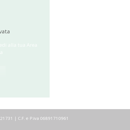
vata
edi alla tua Area
ta
-1921731 | C.F. e P.iva 06891710961