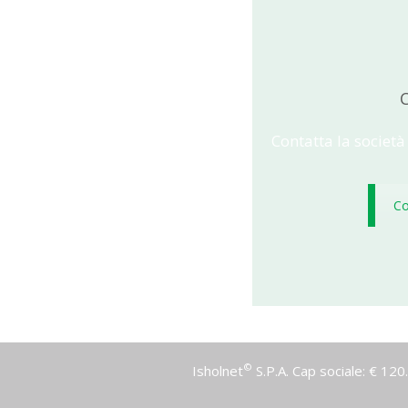
C
Contatta la società
Co
©
Isholnet
S.P.A. Cap sociale: € 12