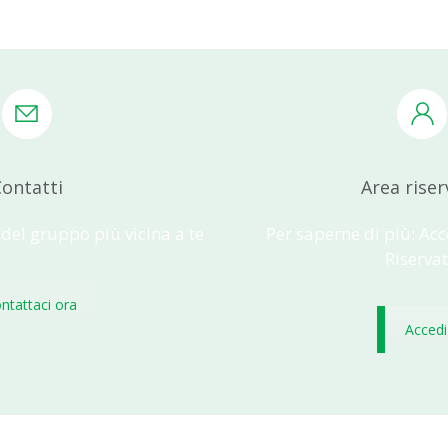
ontatti
Area riser
 del gruppo più vicina a te
Per saperne di più: Acc
Riserva
ntattaci ora
Accedi