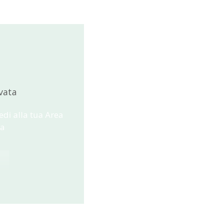
vata
edi alla tua Area
ta