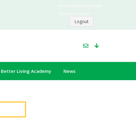
Accedi all’area riservata
Torna su Isholnet
Logout
Better Living Academy
News