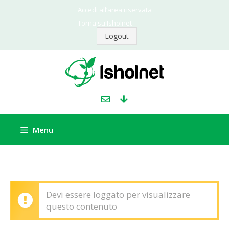
Vai
Accedi all’area riservata
al
Torna su Isholnet
contenuto
Logout
Menu
Devi essere loggato per visualizzare
questo contenuto