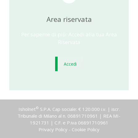
Area riservata
Per saperne di più: Accedi alla tua Area
Riservata
Accedi
©
Isholnet
S.P.A. Cap sociale: € 120.000 i.v. | iscr.
Tribunale di Milano al n. 06891710961 | REA MI-
1921731 | C.F. e P.iva 06891710961
Privacy Policy
-
Cookie Policy