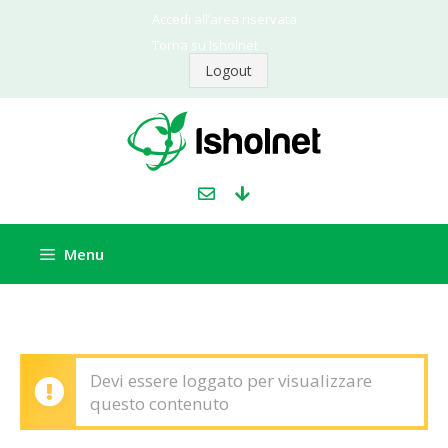
Vai
Accedi all’area riservata
al
Torna su Isholnet
contenuto
Logout
Menu
Devi essere loggato per visualizzare
questo contenuto