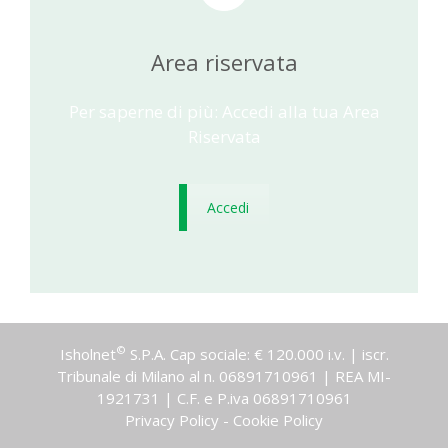
Area riservata
Per saperne di più: Accedi alla tua Area
Riservata
Accedi
©
Isholnet
S.P.A. Cap sociale: € 120.000 i.v. | iscr.
Tribunale di Milano al n. 06891710961 | REA MI-
1921731 | C.F. e P.iva 06891710961
Privacy Policy
-
Cookie Policy