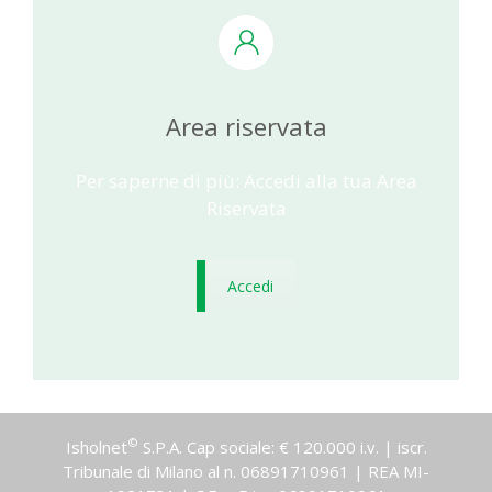
Area riservata
Per saperne di più: Accedi alla tua Area
Riservata
Accedi
©
Isholnet
S.P.A. Cap sociale: € 120.000 i.v. | iscr.
Tribunale di Milano al n. 06891710961 | REA MI-