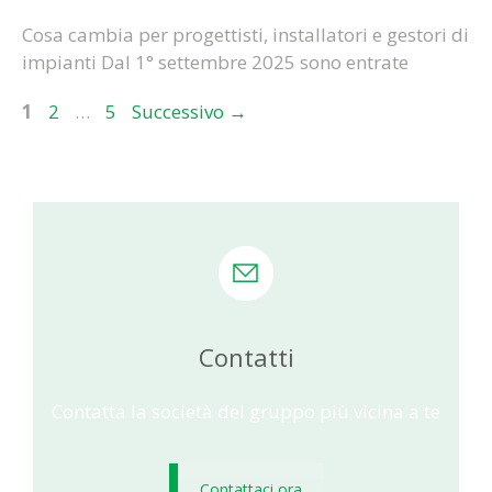
Cosa cambia per progettisti, installatori e gestori di
impianti Dal 1° settembre 2025 sono entrate
Pagina
Pagina
Pagina
1
2
…
5
Successivo
→
Contatti
Contatta la società del gruppo più vicina a te
Contattaci ora