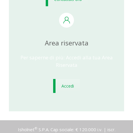
Area riservata
Per saperne di più: Accedi alla tua Area
Riservata
Accedi
©
Isholnet
S.P.A. Cap sociale: € 120.000 i.v. | iscr.