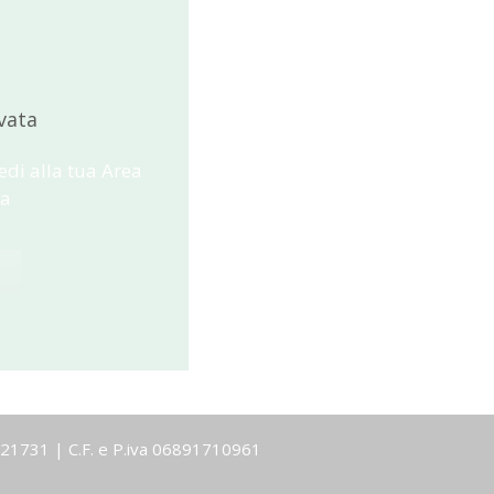
vata
edi alla tua Area
ta
-1921731 | C.F. e P.iva 06891710961