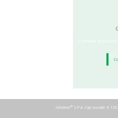
C
Contatta la società
Co
©
Isholnet
S.P.A. Cap sociale: € 12