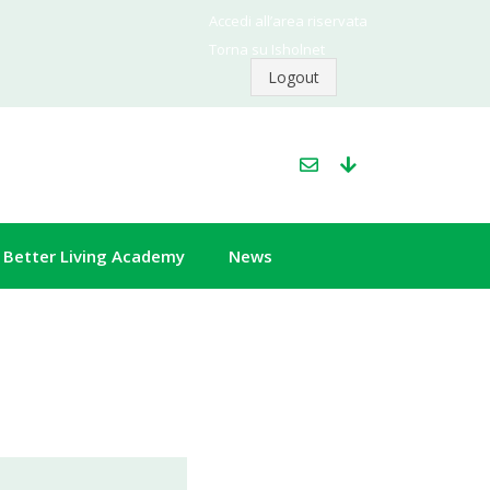
Accedi all’area riservata
Torna su Isholnet
Logout
Better Living Academy
News