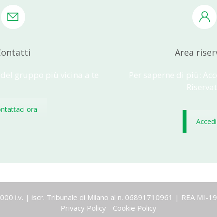
ontatti
Area riser
 del gruppo più vicina a te
Per saperne di più: Acc
Riserva
ntattaci ora
Accedi
0.000 i.v. | iscr. Tribunale di Milano al n. 06891710961 | REA MI
Privacy Policy
-
Cookie Policy